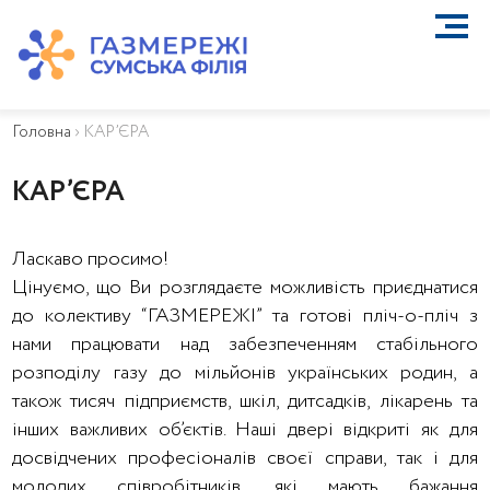
ПРО КОМПАНІЮ
ТЕХНІЧНЕ ОБСЛУГОВУВАННЯ ВБСГ
Головна
›
КАР’ЄРА
ВАЖЛИВА ІНФОРМАЦІЯ
КОНТАКТИ
КАР’ЄРА
КАР’ЄРА
ПРИЄДНАННЯ
Ласкаво просимо!
Біометан
Цінуємо, що Ви розглядаєте можливість приєднатися
КГУ
до колективу “ГАЗМЕРЕЖІ” та готові пліч-о-пліч з
ОСОБИСТИЙ КАБІНЕТ
нами працювати над забезпеченням стабільного
розподілу газу до мільйонів українських родин, а
також тисяч підприємств, шкіл, дитсадків, лікарень та
інших важливих об’єктів. Наші двері відкриті як для
досвідчених професіоналів своєї справи, так і для
молодих співробітників, які мають бажання